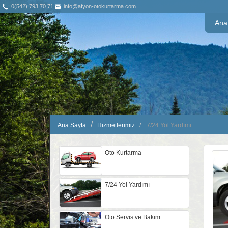
0(542) 793 70 71
info@afyon-otokurtarma.com
Ana
Ana Sayfa
Hizmetlerimiz
7/24 Yol Yardımı
Oto Kurtarma
7/24 Yol Yardımı
Oto Servis ve Bakım