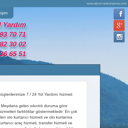
www.afyon-otokurtarma.com
tişim
l Yardım
793 70 71
482 30 02
236 65 51
şterilerimize 7 / 24 Yol Yardımı hizmeti
ı Meydana gelen sıkıntılı duruma göre
izmetleri farklılıklar göstermektedir. En çok
leri oto kurtarıcı hizmeti ve oto kurtarma
urtarıcı araç hizmeti, transfer hizmeti ve