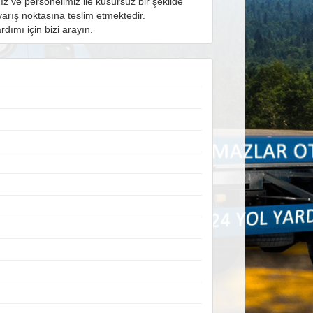
ız ve personelimiz ile kusursuz bir şekilde
arış noktasına teslim etmektedir.
rdımı için bizi arayın.