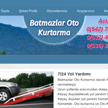
 Sayfa
Şirket Profili
Hizmetlerimiz
Araçlarımız
İle
Aci
Batmazlar Oto
0(542) 
Kurtarma
0(532) 
0(536) 
7/24 Yol Yardımı
Batmazlar Oto Kurtarma olarak mü
vermekteyiz.
Uzun yollarda aracınızdan dolay
ihtiyaç duyulabilecek yol yardım h
ihtiyaç duyulan yol yardım hizmet
hizmetidir. Oto kurtarma ve Oto K